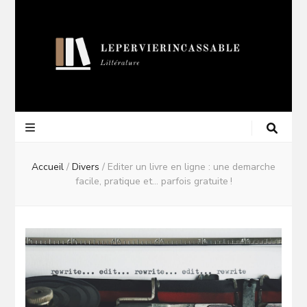
Lepervierincas
Blog Littéraire
Accueil
/
Divers
/
Editer un livre en ligne : une demarche
facile, pratique et… parfois gratuite !