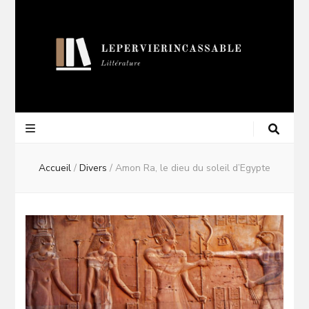
Lepervierincas
Blog Littéraire
Accueil
/
Divers
/
Amon Ra, le dieu du soleil d’Egypte