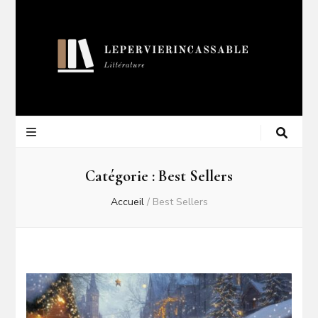
Lepervierincas
Blog Littéraire
Catégorie :
Best Sellers
Accueil
/
Best Sellers