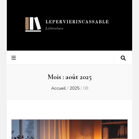
Lepervierincas
Blog Littéraire
Mois :
août 2025
Accueil
/
2025
/
08