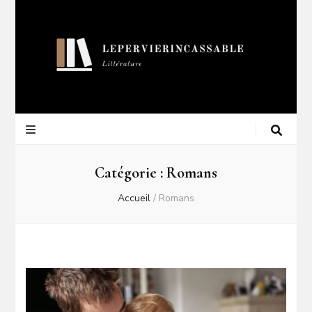
Lepervierincas
Blog Littéraire
Catégorie :
Romans
Accueil
/
Romans