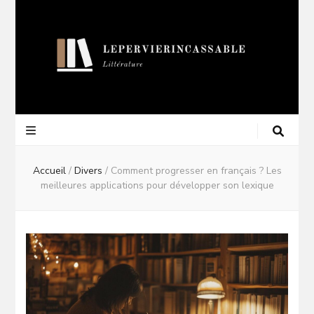
Lepervierincas
Blog Littéraire
Accueil
/
Divers
/
Comment progresser en français ? Les
meilleures applications pour développer son lexique