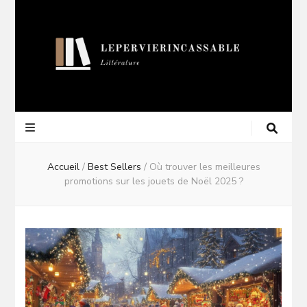
Lepervierincas
Blog Littéraire
Accueil
/
Best Sellers
/
Où trouver les meilleures
promotions sur les jouets de Noël 2025 ?