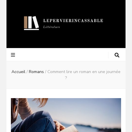
Lepervierincas
Blog Littéraire
Accueil
/
Romans
/
Comment lire un roman en une journée
?